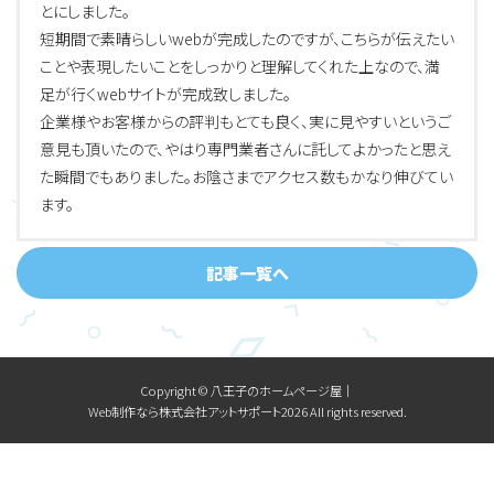
とにしました。
短期間で素晴らしいwebが完成したのですが、こちらが伝えたい
ことや表現したいことをしっかりと理解してくれた上なので、満
足が行くwebサイトが完成致しました。
企業様やお客様からの評判もとても良く、実に見やすいというご
意見も頂いたので、やはり専門業者さんに託してよかったと思え
た瞬間でもありました。お陰さまでアクセス数もかなり伸びてい
ます。
記事一覧へ
Copyright © 八王子のホームページ屋│
Web制作なら株式会社アットサポート2026 All rights reserved.