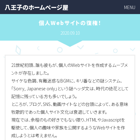
八王子のホームページ屋
MENU
個人Webサイトの復権！
2020.09.10
21世紀初頭、誰も彼もが、個人のWebサイトを作成するムーブメ
ントが存在しました。
サイケな色調、有難迷惑なBGMに、キリ番などの謎システム、
「Sorry, Japanese only」という謎ヘッダ文は、時代の徒花として
記憶に残っている方も多いでしょう。
ところが、ブログ、SNS、動画サイトなどの台頭によって、ある意味
牧歌的であった個人サイト文化は衰退していきます。
現在では、余程のもの好きでもない限り、HTMLやJavascriptを
駆使して、個人の趣味や家族を公開するようなWebサイトを作
成しようとは考えません。