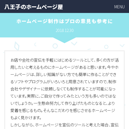
八王子のホームページ屋
MENU
ホームページ制作はプロの意見も参考に
2018.12.30
お店や会社の宣伝を手軽にはじめるツールとして、多くの方が活
用したいと考えるものにホームページがあると思います。今やホ
ームページは、詳しい知識がない方でも簡単に作ることができ
るソフトやプログラムがいろいろと用意されていますので、制作
会社やデザイナーに依頼しなくても制作することが可能になっ
ています。実際に、ご自分で作ってみたという方も多いのではな
いでしょうか。一生懸命努力して作り上げたものとなると、より
愛着を感じるもの。そんなこだわりを感じさせるホームページ
もよく見かけます。
しかしながら、ホームページを宣伝のツールと考えた場合、宣伝